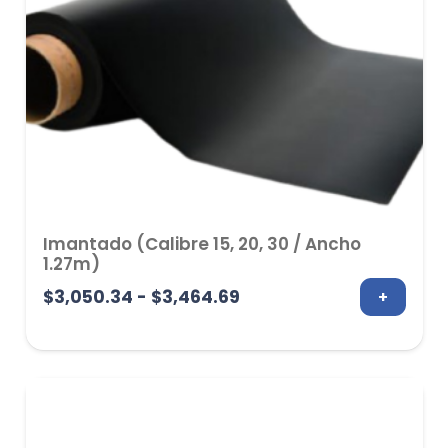
Imantado (Calibre 15, 20, 30 / Ancho
1.27m)
Rango
$
3,050.34
-
$
3,464.69
+
de
precios:
desde
$3,050.34
hasta