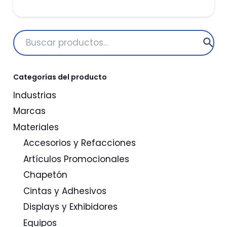
de
precios:
desde
Buscar
$1,525.17
por:
hasta
$1,732.34
Categorías del producto
Industrias
Marcas
Materiales
Accesorios y Refacciones
Artículos Promocionales
Chapetón
Cintas y Adhesivos
Displays y Exhibidores
Equipos