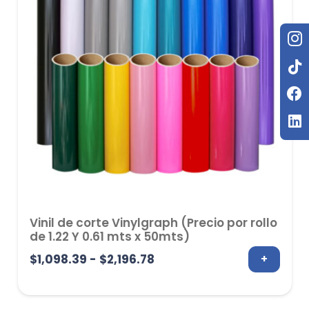
Vinil de corte Vinylgraph (Precio por rollo
de 1.22 Y 0.61 mts x 50mts)
Rango
$
1,098.39
-
$
2,196.78
+
de
precios: