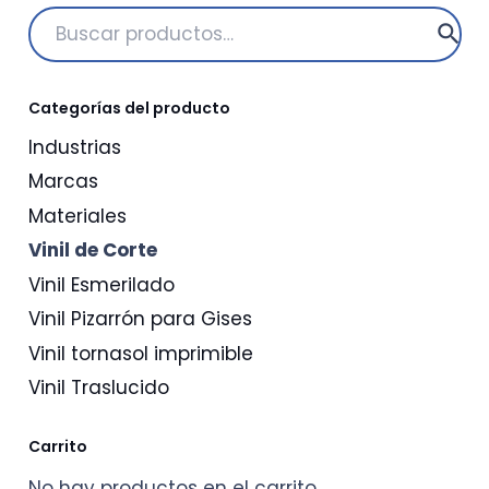
desde
Buscar
$1,098.39
por:
hasta
$2,196.78
Categorías del producto
Industrias
Marcas
Materiales
Vinil de Corte
Vinil Esmerilado
Vinil Pizarrón para Gises
Vinil tornasol imprimible
Vinil Traslucido
Carrito
No hay productos en el carrito.