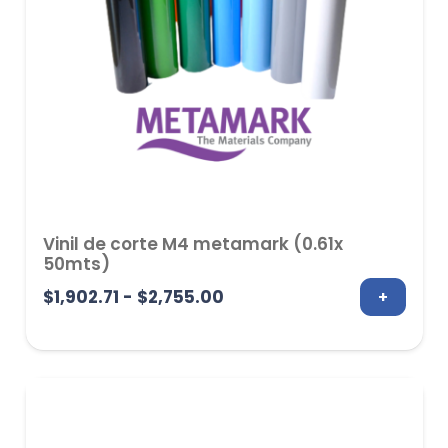
Vinil de corte M4 metamark (0.61x
50mts)
Rango
$
1,902.71
-
$
2,755.00
+
de
precios:
desde
$1,902.71
hasta