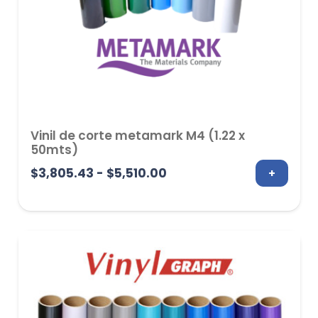
Vinil de corte metamark M4 (1.22 x
50mts)
Rango
$
3,805.43
-
$
5,510.00
+
de
precios:
desde
$3,805.43
hasta
$5,510.00