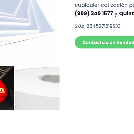
cualquier cotización 
(999) 349 1577
y
Quint
SKU:
6545271619633
Contacta a un Vende