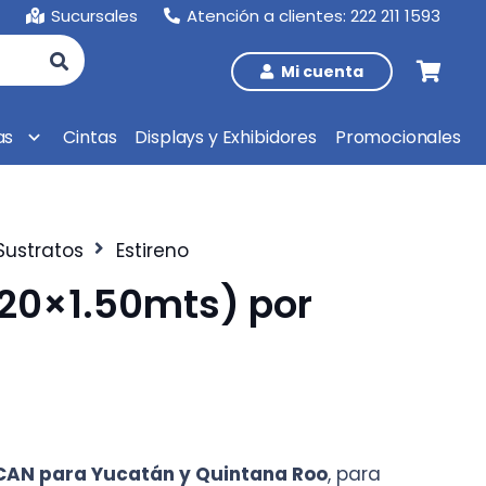
Sucursales
Atención a clientes: 222 211 1593
Mi cuenta
as
Cintas
Displays y Exhibidores
Promocionales
Sustratos
Estireno
.20×1.50mts) por
Rango
de
recios:
ICAN para Yucatán y Quintana Roo
, para