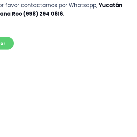
desde
por favor contactarnos por Whatsapp,
Yucatán
$88.48
ana Roo (998) 294 0616.
hasta
$438.72
dor