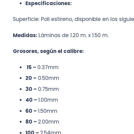
Es
pecificaciones
Superficie: Poli estireno, disponible en los siguien
Medidas:
Láminas de 1.20 m. x 1.50 m.
Grosores, según el calibre:
15 –
0.37mm
20 –
0.50mm
30 –
0.75mm
40 –
1.00mm
60 –
1.50mm
80 –
2.00mm
100 –
2.54mm