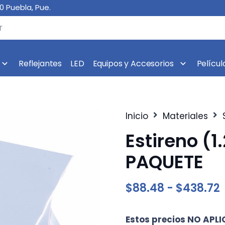
10 Puebla, Pue.
Reflejantes
LED
Equipos y Accesorios
Películ
Inicio
Materiales
Estireno (1
PAQUETE
$
88.48
-
$
438.72
p
Estos precios NO APL