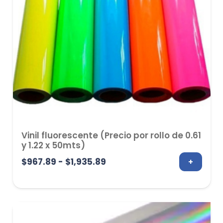
Vinil fluorescente (Precio por rollo de 0.61
y 1.22 x 50mts)
Rango
$
967.89
-
$
1,935.89
+
de
precios:
desde
$967.89