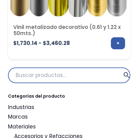
Vinil metalizado decorativo (0.61 y 1.22 x
50mts.)
Rango
$
1,730.14
-
$
3,460.28
+
de
precios:
desde
Buscar
$1,730.14
por:
hasta
$3,460.28
Categorías del producto
Industrias
Marcas
Materiales
Accesorios y Refacciones