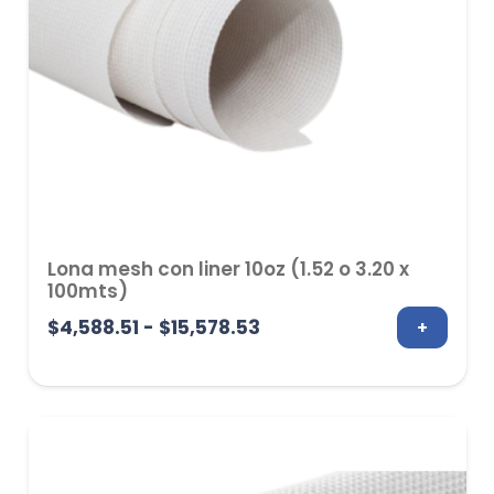
Lona mesh con liner 10oz (1.52 o 3.20 x
100mts)
Rango
$
4,588.51
-
$
15,578.53
+
de
precios:
desde
$4,588.51
hasta