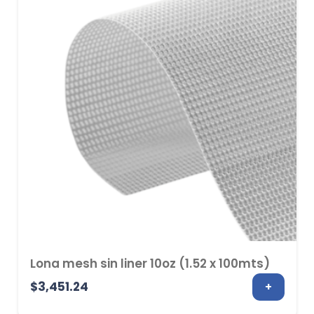
$15,578.53
Lona mesh sin liner 10oz (1.52 x 100mts)
$
3,451.24
+