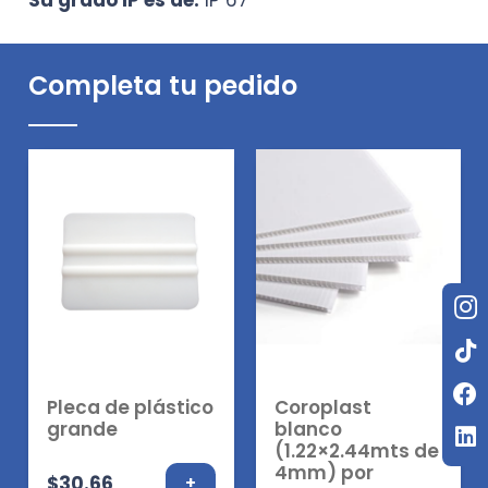
Su grado IP es de:
IP 67
Completa tu pedido
Pleca de plástico
Coroplast
grande
blanco
(1.22×2.44mts de
4mm) por
$
30.66
+