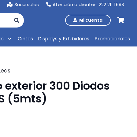
Sucursales
Atención a clientes: 222 211 1593
Mi cuenta
as
Cintas
Displays y Exhibidores
Promocionales
Leds
jo exterior 300 Diodos
S (5mts)