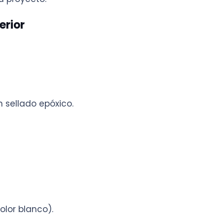
erior
 sellado epóxico.
olor blanco).