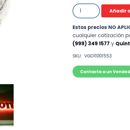
Tira
Añadir a
led
rojo
Estos precios NO APL
exterior
cualquier cotización 
300
(999) 349 1577
y
Quint
Diodos
de
SKU:
VGD11001553
VinyLEDS
(5mts)
Contacta a un Vende
cantidad