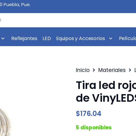
10 Puebla, Pue.
Reflejantes
LED
Equipos y Accesorios
Películ
Inicio
Materiales
Tira led ro
de VinyLED
$
176.04
5 disponibles