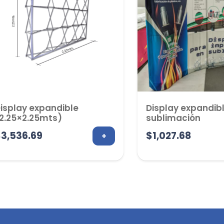
isplay expandible
Display expandib
2.25×2.25mts)
sublimación
$
3,536.69
$
1,027.68
+