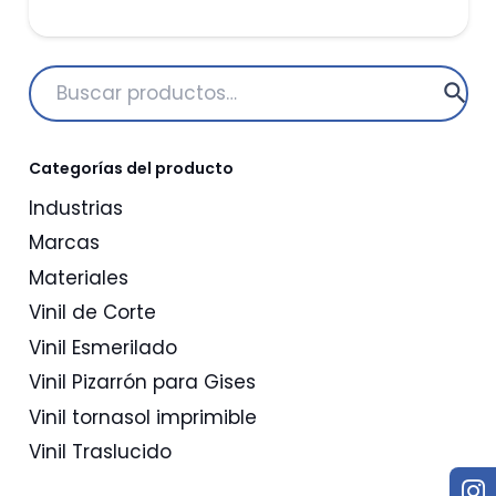
de
precios:
desde
Buscar
$1,088.28
por:
hasta
$4,373.28
Categorías del producto
Industrias
Marcas
Materiales
Vinil de Corte
Vinil Esmerilado
Vinil Pizarrón para Gises
Vinil tornasol imprimible
Vinil Traslucido