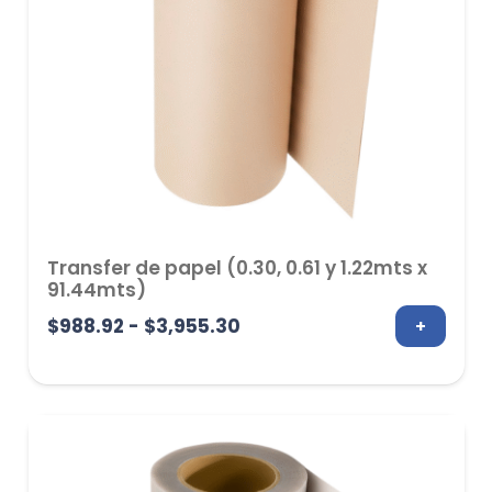
Transfer de papel (0.30, 0.61 y 1.22mts x
91.44mts)
Rango
$
988.92
-
$
3,955.30
+
de
precios:
desde
$988.92
hasta