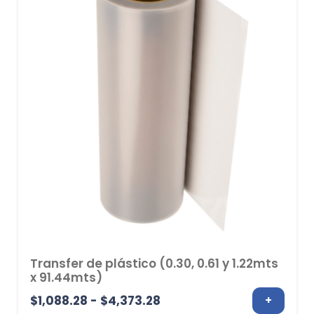
$3,955.30
Transfer de plástico (0.30, 0.61 y 1.22mts
x 91.44mts)
Rango
$
1,088.28
-
$
4,373.28
+