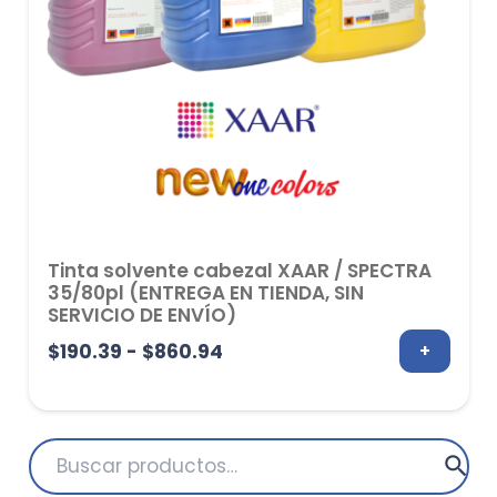
Tinta solvente cabezal XAAR / SPECTRA
35/80pl (ENTREGA EN TIENDA, SIN
SERVICIO DE ENVÍO)
Rango
$
190.39
-
$
860.94
+
de
precios:
desde
Buscar
$190.39
por: