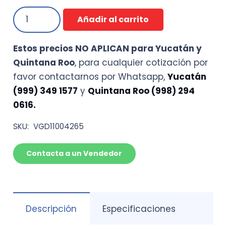
CINTA
Añadir al carrito
AFTC
INDUSTRIALES
Estos precios NO APLICAN para Yucatán y
SilverTape
Quintana Roo
, para cualquier cotización por
5310
favor contactarnos por Whatsapp,
Yucatán
(12mm
(999) 349 1577
y
Quintana Roo (998) 294
x
0616.
1mm
x
SKU:
VGD11004265
33mts)
cantidad
Contacta a un Vendedor
Descripción
Especificaciones