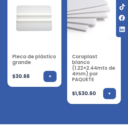
Pleca de plástico
Coroplast
grande
blanco
(1.22×2.44mts de
4mm) por
$
30.66
+
PAQUETE
$
1,530.60
+