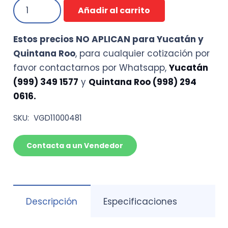
Papel
Añadir al carrito
solvente
dark
Estos precios NO APLICAN para Yucatán y
metallic
Quintana Roo
, para cualquier cotización por
65
favor contactarnos por Whatsapp,
Yucatán
cm
(999) 349 1577
y
Quintana Roo (998) 294
x
0616.
100cm
(Precio
SKU:
VGD11000481
por
HOJA)
Contacta a un Vendedor
cantidad
Descripción
Especificaciones