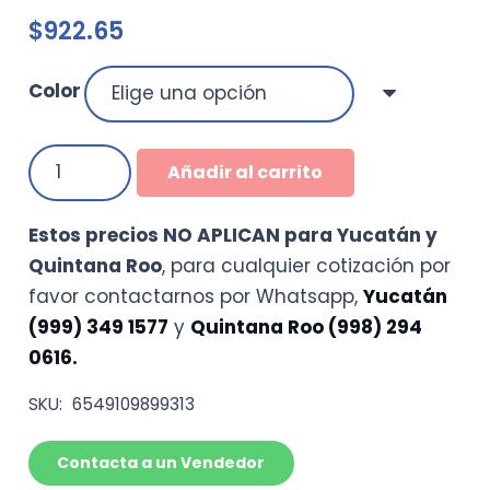
$
922.65
Color
Tinta
Añadir al carrito
solvente
cabezal
Estos precios NO APLICAN para Yucatán y
KONICA
Quintana Roo
, para cualquier cotización por
MINOLTA
favor contactarnos por Whatsapp,
Yucatán
512I
(999) 349 1577
y
Quintana Roo (998) 294
de
0616.
30pl
(5lts.)
SKU:
6549109899313
(ENTREGA
EN
Contacta a un Vendedor