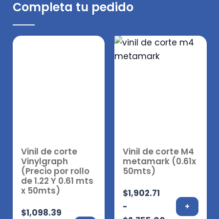
Completa tu pedido
Vinil de corte M4
Acrílico
metamark (0.61x
(1.22×2.44 M)
50mts)
$
2,500.00
+
$
1,902.71
-
+