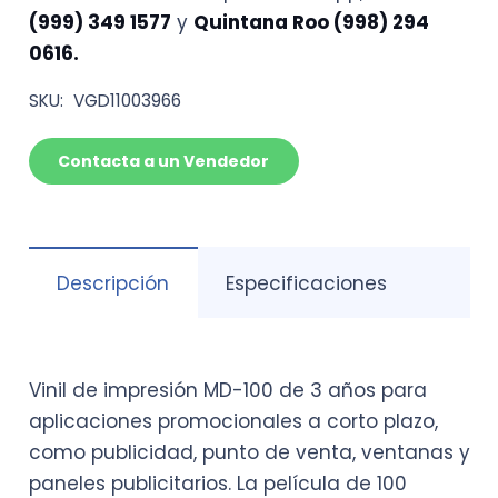
(Precio
(999) 349 1577
y
Quintana Roo (998) 294
por
0616.
rollo
1.60
SKU:
VGD11003966
x
50mts-
Contacta a un Vendedor
BB)
cantidad
Descripción
Especificaciones
Vinil de impresión MD-100 de 3 años para
aplicaciones promocionales a corto plazo,
como publicidad, punto de venta, ventanas y
paneles publicitarios. La película de 100