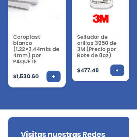
Coroplast
Sellador de
blanco
orillas 3950 de
(1.22×2.44mts de
3M (Precio por
4mm) por
Bote de 8oz)
PAQUETE
$
477.49
+
$
1,530.60
+
Visitas nuestras Redes