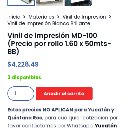
Inicio
Materiales
Vinil de Impresión
Vinil de Impresión Blanco Brillante
Vinil de impresión MD-100
(Precio por rollo 1.60 x 50mts-
BB)
$
4,228.49
3 disponibles
Vinil
Añadir al carrito
de
impresión
Estos precios NO APLICAN para Yucatán y
MD-
Quintana Roo
, para cualquier cotización por
100
favor contactarnos por Whatsapp,
Yucatán