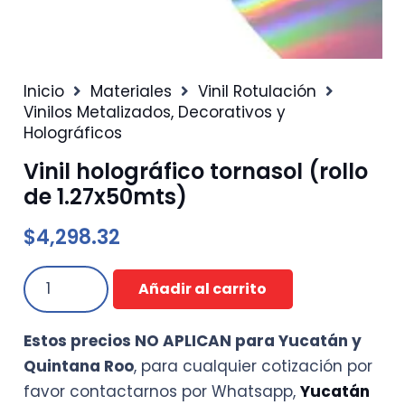
Inicio
Materiales
Vinil Rotulación
Vinilos Metalizados, Decorativos y
Holográficos
Vinil holográfico tornasol (rollo
de 1.27x50mts)
$
4,298.32
Vinil
Añadir al carrito
holográfico
tornasol
Estos precios NO APLICAN para Yucatán y
(rollo
Quintana Roo
, para cualquier cotización por
de
favor contactarnos por Whatsapp,
Yucatán
1.27x50mts)