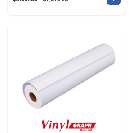
de
precios:
desde
$4,651.60
hasta
$7,576.23