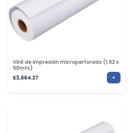
Vinil de impresión microperforado (1.52 x
50mts)
$
3,664.27
+