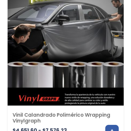
hasta
$4,053.55
Vinil Calandrado Polimérico Wrapping
Vinylgraph
Rango
$
4,651.60
-
$
7,576.23
+