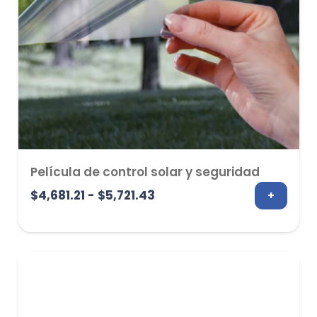
Película de control solar y seguridad
Rango
$
4,681.21
-
$
5,721.43
+
de
precios:
desde
$4,681.21
hasta
$5,721.43