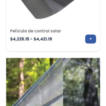
Película de control solar
Rango
$
4,226.15
-
$
4,421.19
+
de
precios:
desde
$4,226.15
hasta
$4,421.19