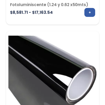
Fotoluminiscente (1.24 y 0.62 x50mts)
Rango
$
8,581.71
-
$
17,163.54
+
de
precios:
desde
$8,581.71
hasta
$17,163.54