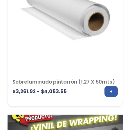
Sobrelaminado pintarrón (1.27 X 50mts)
Rango
$
3,261.92
-
$
4,053.55
+
de
precios:
desde
$3,261.92