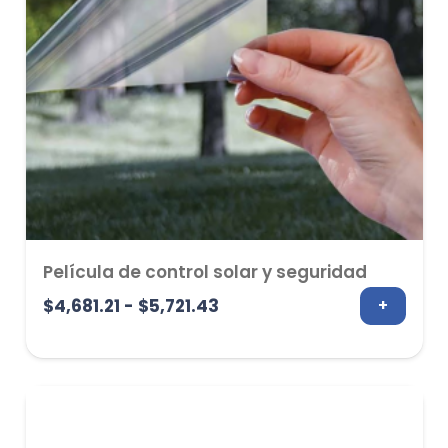
Película de control solar y seguridad
Rango
$
4,681.21
-
$
5,721.43
+
de
precios:
desde
$4,681.21
hasta