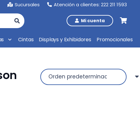
Sucursales
Atención a clientes: 222 211 1593
Mi cuenta
as
Cintas
Displays y Exhibidores
Promocionales
son