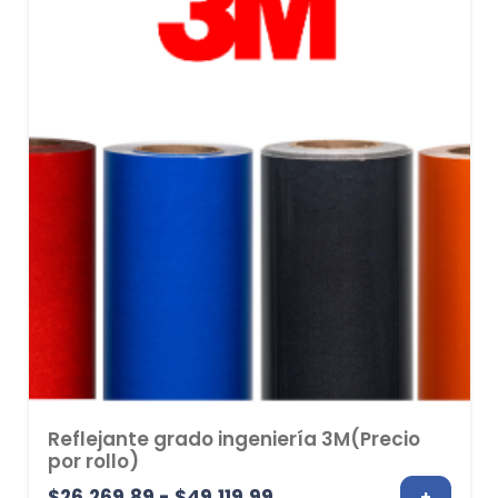
Reflejante grado ingeniería 3M(Precio
por rollo)
Rango
$
26,269.89
-
$
49,119.99
+