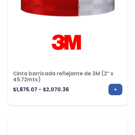
Cinta barricada reflejante de 3M (2″ x
45.72mts)
Rango
$
1,875.07
-
$
2,070.36
+
de
precios:
desde
$1,875.07
hasta