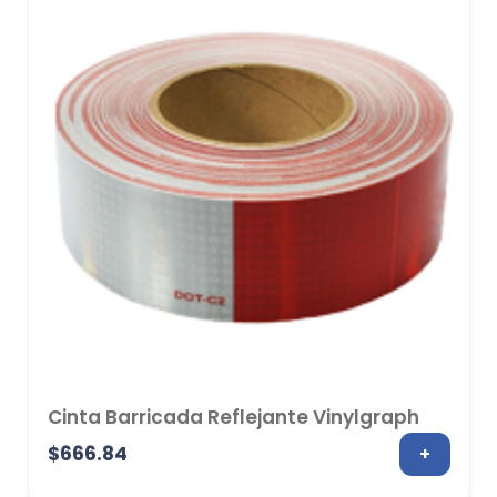
$2,070.36
Cinta Barricada Reflejante Vinylgraph
$
666.84
+