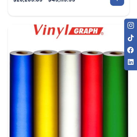
de
precios:
desde
$26,269.89
hasta
$49,119.99