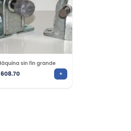
áquina sin fin grande
$
608.70
+